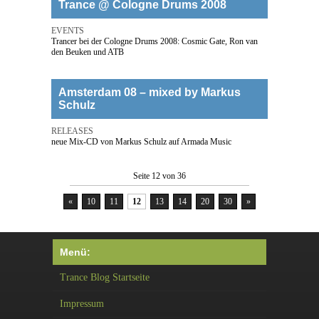
Trance @ Cologne Drums 2008
EVENTS
Trancer bei der Cologne Drums 2008: Cosmic Gate, Ron van
den Beuken und ATB
Amsterdam 08 – mixed by Markus
Schulz
RELEASES
neue Mix-CD von Markus Schulz auf Armada Music
Seite 12 von 36
«
10
11
12
13
14
20
30
»
Menü:
Trance Blog Startseite
Impressum