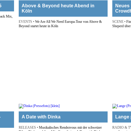
5
Above & Beyond heute Abend in
Neues 
Köln
Crowd
back Mix,
EVENTS •
We Are All We Need Europa-Tour von Above &
SCENE •
Fin
Beyond startet heute in Köln
Sheperd über
-
A Date with Dinka
Lange p
RELEASES •
Musikalisches Rendezvous mit der schweizer
RADIO & T