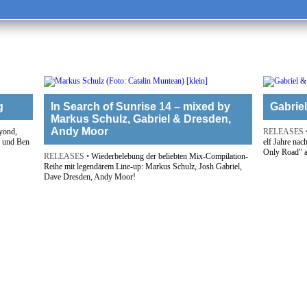
g
In Search of Sunrise 14 – mixed by
Gabrie
Markus Schulz, Gabriel & Dresden,
Andy Moor
yond,
RELEASES 
n und Ben
elf Jahre na
Only Road" a
RELEASES •
Wiederbelebung der beliebten Mix-Compilation-
Reihe mit legendärem Line-up: Markus Schulz, Josh Gabriel,
Dave Dresden, Andy Moor!