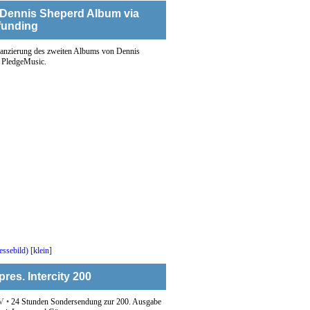
Dennis Sheperd Album via
funding
anzierung des zweiten Albums von Dennis
 PledgeMusic.
res. Intercity 200
V •
24 Stunden Sondersendung zur 200. Ausgabe