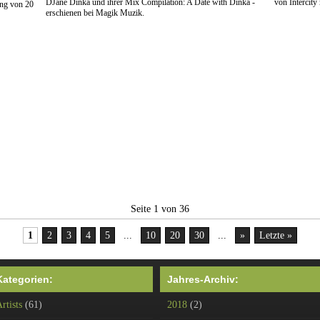
DJane Dinka und ihrer Mix Compilation: A Date with Dinka -
von Intercity
ung von 20
erschienen bei Magik Muzik.
Seite 1 von 36
1
2
3
4
5
...
10
20
30
...
»
Letzte »
Kategorien:
Jahres-Archiv:
rtists
(61)
2018
(2)