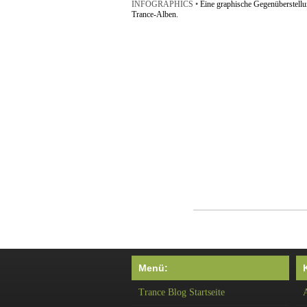
INFOGRAPHICS •
Eine graphische Gegenüberstell
Trance-Alben.
Menü:
Trance Blog Startseite
A