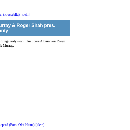
urray & Roger Shah pres.
rity
•
Singularity - ein Film Score Album von Roger
k Murray.