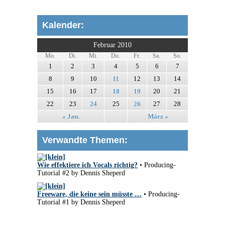
Kalender:
Februar 2010
Mo.
Di.
Mi.
Do.
Fr.
Sa.
So.
1
2
3
4
5
6
7
8
9
10
11
12
13
14
15
16
17
18
19
20
21
22
23
24
25
26
27
28
« Jan.
März »
Verwandte Themen:
Wie effektiere ich Vocals richtig?
• Producing-
Tutorial #2 by Dennis Sheperd
Freeware, die keine sein müsste …
• Producing-
Tutorial #1 by Dennis Sheperd