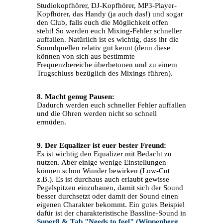
Studiokopfhörer, DJ-Kopfhörer, MP3-Player-
Kopfhörer, das Handy (ja auch das!) und sogar
den Club, falls euch die Möglichkeit offen
steht! So werden euch Mixing-Fehler schneller
auffallen. Natürlich ist es wichtig, dass ihr die
Soundquellen relativ gut kennt (denn diese
können von sich aus bestimmte
Frequenzbereiche überbetonen und zu einem
Trugschluss bezüglich des Mixings führen).
8. Macht genug Pausen:
Dadurch werden euch schneller Fehler auffallen
und die Ohren werden nicht so schnell
ermüden.
9. Der Equalizer ist euer bester Freund:
Es ist wichtig den Equalizer mit Bedacht zu
nutzen. Aber einige wenige Einstellungen
können schon Wunder bewirken (Low-Cut
z.B.). Es ist durchaus auch erlaubt gewisse
Pegelspitzen einzubauen, damit sich der Sound
besser durchsetzt oder damit der Sound einen
eigenen Charakter bekommt. Ein gutes Beispiel
dafür ist der charakteristische Bassline-Sound in
Super8 & Tab "Needs to feel" (Wippenberg