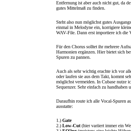
Entfernung ist aber auch nicht gut, da d
gutes Mittelmaß zu finden.
Steht also nun möglichst gutes Ausgangs
einmal in Melodyne ein, korrigiere klein
WAV-File. Dann erst importiere ich die 
Für den Chorus solltet ihr mehrere Auf
Harmonien ergänzen. Hier bietet sich be
Spuren zu pannen.
Auch als sehr wichtig erachte ich vor a
oder laufen sie aus dem Takt, kommt seh
möglichst vermeiden. In Cubase nutze i
Sequenzer. Sehr einfach zu handhaben 
Daraufhin route ich alle Vocal-Spuren au
ausstatte:
1.)
Gate
2.)
Low-Cut
(hier variiert immer ein W
3.)
EQ’ing
(meistens eine leichte Höhen