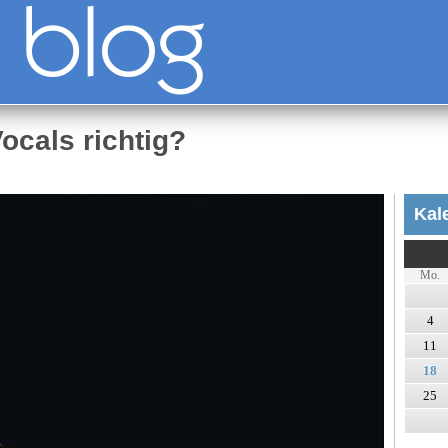
Vocals richtig?
Kal
Mo.
4
11
18
25