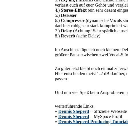
verlasst euch auf euer Gehör und verglei
4.)
Stereo-Effekt
(ein sehr dezent einges
5.)
DeEsser
6.)
Compressor
(dynamische Vocals sin
darf hier ruhig sehr stark komprimiert w
7.)
Delay
(Achtung! Sehr spärlich einset
8.)
Reverb
(siehe Delay)
Im Anschluss füge ich noch kleinere Del
größere Pause zwischen zwei Vocal-Stüc
Zu guter letzt bleibt noch einmal zu erwä
Hier entscheiden meist 1-2 dB darüber, 
passen.
Und nun viel Spaß beim Ausprobieren un
weiterführende Links:
»
Dennis Sheperd
– offizielle Webseite
»
Dennis Sheperd
– MySpace Profil
»
Dennis Sheperd Producing Tutorial