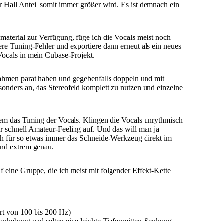
er Hall Anteil somit immer größer wird. Es ist demnach ein
material zur Verfügung, füge ich die Vocals meist noch
ere Tuning-Fehler und exportiere dann erneut als ein neues
Vocals in mein Cubase-Projekt.
nahmen parat haben und gegebenfalls doppeln und mit
sonders an, das Stereofeld komplett zu nutzen und einzelne
llem das Timing der Vocals. Klingen die Vocals unrythmisch
r schnell Amateur-Feeling auf. Und das will man ja
ch für so etwas immer das Schneide-Werkzeug direkt im
und extrem genau.
f eine Gruppe, die ich meist mit folgender Effekt-Kette
ert von 100 bis 200 Hz)
anhebung und selten eine leichte Tiefenmitten-Senkung,