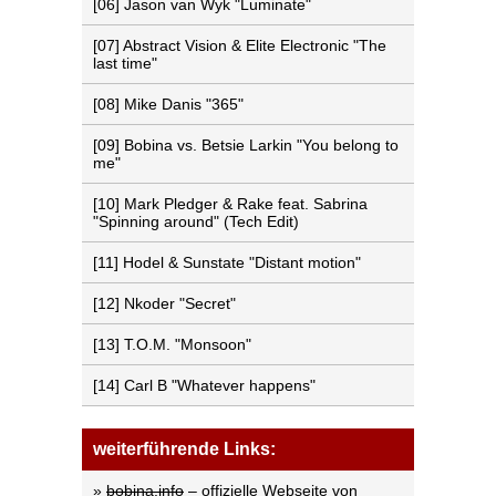
[06] Jason van Wyk "Luminate"
[07] Abstract Vision & Elite Electronic "The
last time"
[08] Mike Danis "365"
[09] Bobina vs. Betsie Larkin "You belong to
me"
[10] Mark Pledger & Rake feat. Sabrina
"Spinning around" (Tech Edit)
[11] Hodel & Sunstate "Distant motion"
[12] Nkoder "Secret"
[13] T.O.M. "Monsoon"
[14] Carl B "Whatever happens"
weiterführende Links:
»
bobina.info
– offizielle Webseite von