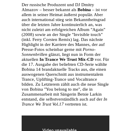
Der russische Produzent und DJ Dmitry
Almazov – besser bekannt als
Bobina
– ist vor
allem in seiner Heimat äußerst populär. Aber
auch international stieg sein Bekanntheitsgrad
über die letzten Jahre kontinuierlich an, was
nicht zuletzt am erfolgreichen Album "Again"
(2008) sowie an der Single "Invisible touch"
(inkl. Ferry Corsten Remix) lag. Das nächste
Highlight in der Karriere des Mannes, der auf
Presse-Fotos scheinbar gerne mit
Porno-
Sonnenbrillen
glänzt, liegt nun in Form der
aktuellen
In Trance We Trust Mix-CD
vor. Für
die 17. Ausgabe der beliebten CD-Serie wählte
Bobina 14 brandaktuelle Tracks aus, die einen
auswogenen Querschnitt aus instrumentalem
Trance, Uplifting-Trance und Vocaltrance
bilden. Zu Letzterem zählt auch die neue Single
von Bobina "You belong to me", die in
Zusammenarbeit mit Sängerin Betsie Larkin
entstand, die selbstverständlich auch auf der
In
Trance We Trust Vol.17
vertreten ist.