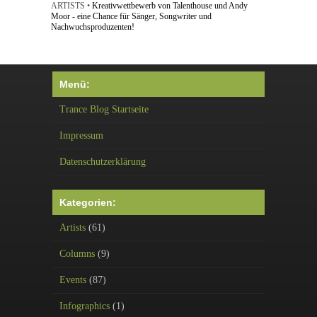
ARTISTS •
Kreativwettbewerb von Talenthouse und Andy
Moor - eine Chance für Sänger, Songwriter und
Nachwuchsproduzenten!
Menü:
Trance Blog Startseite
Impressum
Datenschutzerklärung
Kategorien:
Artists
(61)
Columns
(9)
Events
(87)
Infographics
(1)