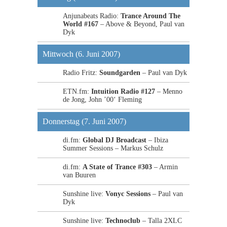
Anjunabeats Radio:
Trance Around The
World #167
– Above & Beyond, Paul van
Dyk
Mittwoch (6. Juni 2007)
Radio Fritz:
Soundgarden
– Paul van Dyk
ETN.fm:
Intuition Radio #127
– Menno
de Jong, John ’00‘ Fleming
Donnerstag (7. Juni 2007)
di.fm:
Global DJ Broadcast
– Ibiza
Summer Sessions – Markus Schulz
di.fm:
A State of Trance #303
– Armin
van Buuren
Sunshine live:
Vonyc Sessions
– Paul van
Dyk
Sunshine live:
Technoclub
– Talla 2XLC