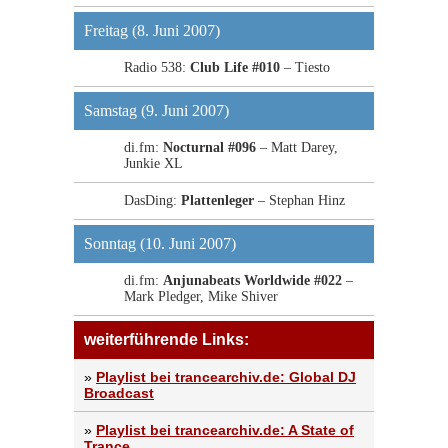
Freitag (8. Juni 2007)
Radio 538:
Club Life #010
– Tiesto
Samstag (9. Juni 2007)
di.fm:
Nocturnal #096
– Matt Darey,
Junkie XL
DasDing:
Plattenleger
– Stephan Hinz
Sonntag (10. Juni 2007)
di.fm:
Anjunabeats Worldwide #022
–
Mark Pledger, Mike Shiver
weiterführende Links:
»
Playlist bei trancearchiv.de: Global DJ
Broadcast
»
Playlist bei trancearchiv.de: A State of
Trance