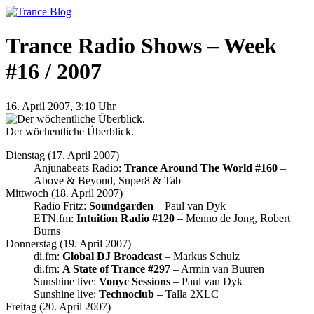
Trance Radio Shows – Week
#16 / 2007
16. April 2007, 3:10 Uhr
Der wöchentliche Überblick.
Dienstag (17. April 2007)
Anjunabeats Radio:
Trance Around The World #160
–
Above & Beyond, Super8 & Tab
Mittwoch (18. April 2007)
Radio Fritz:
Soundgarden
– Paul van Dyk
ETN.fm:
Intuition Radio #120
– Menno de Jong, Robert
Burns
Donnerstag (19. April 2007)
di.fm:
Global DJ Broadcast
– Markus Schulz
di.fm:
A State of Trance #297
– Armin van Buuren
Sunshine live:
Vonyc Sessions
– Paul van Dyk
Sunshine live:
Technoclub
– Talla 2XLC
Freitag (20. April 2007)