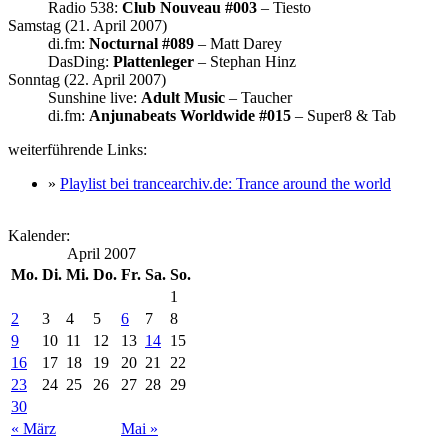
Radio 538:
Club Nouveau #003
– Tiesto
Samstag (21. April 2007)
di.fm:
Nocturnal #089
– Matt Darey
DasDing:
Plattenleger
– Stephan Hinz
Sonntag (22. April 2007)
Sunshine live:
Adult Music
– Taucher
di.fm:
Anjunabeats Worldwide #015
– Super8 & Tab
weiterführende Links:
»
Playlist bei trancearchiv.de: Trance around the world
Kalender:
April 2007
Mo.
Di.
Mi.
Do.
Fr.
Sa.
So.
1
2
3
4
5
6
7
8
9
10
11
12
13
14
15
16
17
18
19
20
21
22
23
24
25
26
27
28
29
30
« März
Mai »