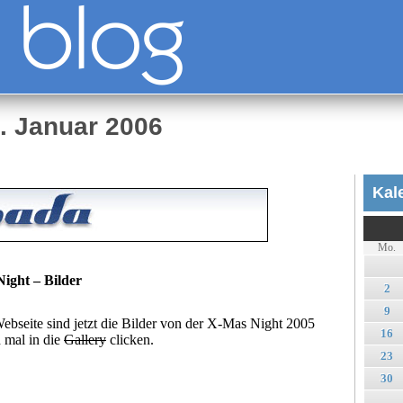
. Januar 2006
Kal
Mo.
ght – Bilder
2
9
bseite sind jetzt die Bilder von der X-Mas Night 2005
16
h mal in die
Gallery
clicken.
23
30