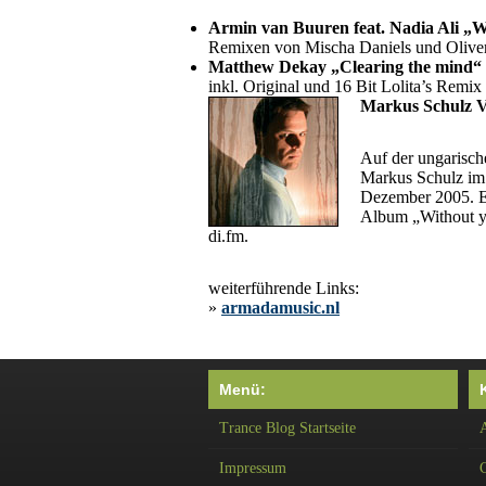
Armin van Buuren feat. Nadia Ali „W
Remixen von Mischa Daniels und Olive
Matthew Dekay „Clearing the mind“
inkl. Original und 16 Bit Lolita’s Remix
Markus Schulz V
Auf der ungarisc
Markus Schulz im
Dezember 2005. Er
Album „Without y
di.fm.
weiterführende Links:
»
armadamusic.nl
Menü:
Trance Blog Startseite
A
Impressum