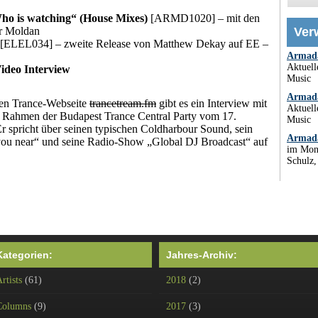
ho is watching“ (House Mixes)
[ARMD1020] – mit den
r Moldan
Ver
[ELEL034] – zweite Release von Matthew Dekay auf EE –
Armada
Aktuel
ideo Interview
Music
Armada
hen Trance-Webseite
trancetream.fm
gibt es ein Interview mit
Aktuel
 Rahmen der Budapest Trance Central Party vom 17.
Music
 spricht über seinen typischen Coldharbour Sound, sein
Armada
ou near“ und seine Radio-Show „Global DJ Broadcast“ auf
im Mon
Schulz
Kategorien:
Jahres-Archiv:
rtists
(61)
2018
(2)
Columns
(9)
2017
(3)